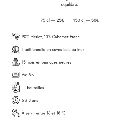
équilibre.
75 cl —
25€
150 cl —
50€
90% Merlot, 10% Cabernet Franc
Traditionnelle en cuves bois ou inox
15 mois en barriques neuves
Vin Bio
— bouteilles
6 à 8 ans
À servir entre 16 et 18 °C