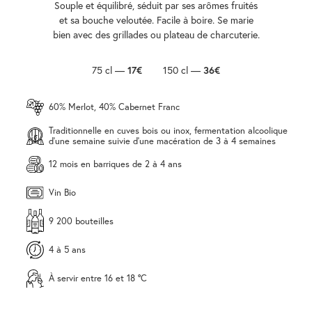
Souple et équilibré, séduit par ses arômes fruités
et sa bouche veloutée. Facile à boire. Se marie
bien avec des grillades ou plateau de charcuterie.
75 cl —
17€
150 cl —
36€
60% Merlot, 40% Cabernet Franc
Traditionnelle en cuves bois ou inox, fermentation alcoolique
d'une semaine suivie d'une macération de 3 à 4 semaines
12 mois en barriques de 2 à 4 ans
Vin Bio
9 200 bouteilles
4 à 5 ans
À servir entre 16 et 18 °C