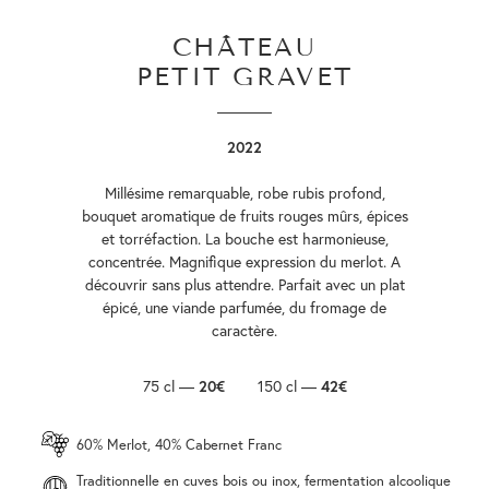
CHÂTEAU
PETIT GRAVET
2022
Millésime remarquable, robe rubis profond,
bouquet aromatique de fruits rouges mûrs, épices
et torréfaction. La bouche est harmonieuse,
concentrée. Magnifique expression du merlot. A
découvrir sans plus attendre. Parfait avec un plat
épicé, une viande parfumée, du fromage de
caractère.
75 cl —
20€
150 cl —
42€
60% Merlot, 40% Cabernet Franc
Traditionnelle en cuves bois ou inox, fermentation alcoolique