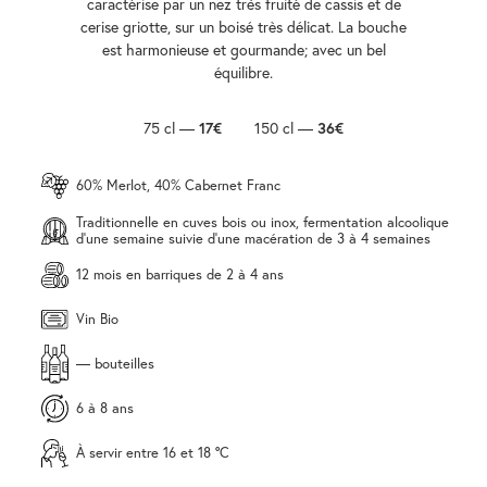
caractérise par un nez très fruité de cassis et de
cerise griotte, sur un boisé très délicat. La bouche
est harmonieuse et gourmande; avec un bel
équilibre.
75 cl —
17€
150 cl —
36€
60% Merlot, 40% Cabernet Franc
Traditionnelle en cuves bois ou inox, fermentation alcoolique
d'une semaine suivie d'une macération de 3 à 4 semaines
12 mois en barriques de 2 à 4 ans
Vin Bio
— bouteilles
6 à 8 ans
À servir entre 16 et 18 °C