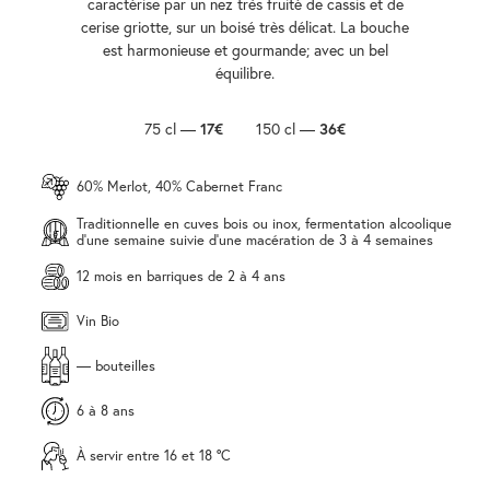
caractérise par un nez très fruité de cassis et de
cerise griotte, sur un boisé très délicat. La bouche
est harmonieuse et gourmande; avec un bel
équilibre.
75 cl —
17€
150 cl —
36€
60% Merlot, 40% Cabernet Franc
Traditionnelle en cuves bois ou inox, fermentation alcoolique
d'une semaine suivie d'une macération de 3 à 4 semaines
12 mois en barriques de 2 à 4 ans
Vin Bio
— bouteilles
6 à 8 ans
À servir entre 16 et 18 °C