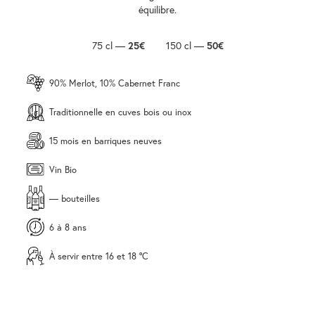
équilibre.
75 cl —
25€
150 cl —
50€
90% Merlot, 10% Cabernet Franc
Traditionnelle en cuves bois ou inox
15 mois en barriques neuves
Vin Bio
— bouteilles
6 à 8 ans
À servir entre 16 et 18 °C