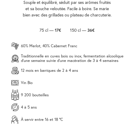
Souple et équilibré, séduit par ses arômes fruités
et sa bouche veloutée. Facile à boire. Se marie
bien avec des grillades ou plateau de charcuterie.
75 cl —
17€
150 cl —
36€
60% Merlot, 40% Cabernet Franc
Traditionnelle en cuves bois ou inox, fermentation alcoolique
d'une semaine suivie d'une macération de 3 à 4 semaines
12 mois en barriques de 2 à 4 ans
Vin Bio
9 200 bouteilles
4 à 5 ans
À servir entre 16 et 18 °C