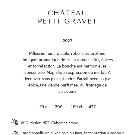
CHÂTEAU
PETIT GRAVET
2022
Millésime remarquable, robe rubis profond,
bouquet aromatique de fruits rouges mûrs, épices
et torréfaction. La bouche est harmonieuse,
concentrée. Magnifique expression du merlot. A
découvrir sans plus attendre. Parfait avec un plat
épicé, une viande parfumée, du fromage de
caractère.
75 cl —
20€
150 cl —
42€
60% Merlot, 40% Cabernet Franc
Traditionnelle en cuves bois ou inox, fermentation alcoolique